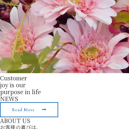
Customer
joy is our
purpose in life
NEWS
Read More
ABOUT US
お客様の喜びは、